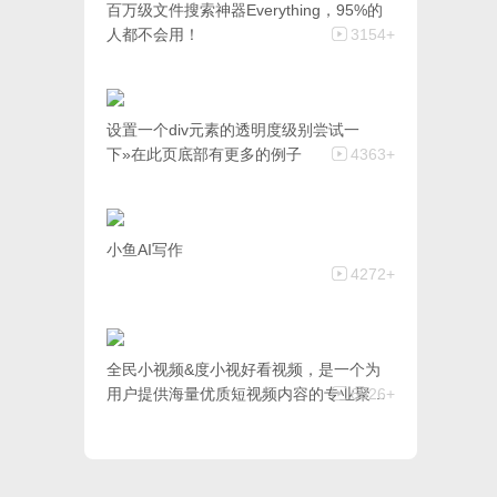
百万级文件搜索神器Everything，95%的
人都不会用！
3154+
设置一个div元素的透明度级别尝试一
下»在此页底部有更多的例子
4363+
小鱼AI写作
4272+
全民小视频&度小视好看视频，是一个为
用户提供海量优质短视频内容的专业聚合
6926+
平台