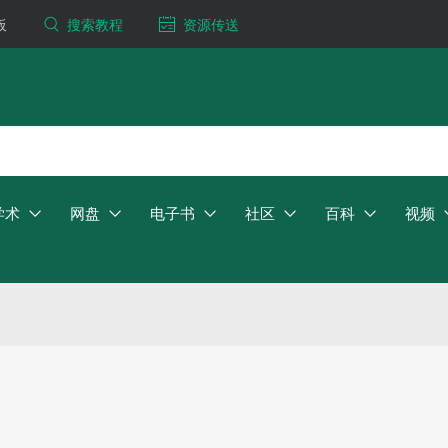
板
搜索教程
资源传送
学术
网盘
电子书
社区
百科
视频