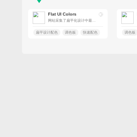
Flat UI Colors
网站采集了扁平化设计中最受欢迎的色彩，绝对是您进行扁平设计的必备工具，可以吸取复制任何你看中的色彩。
扁平设计配色
调色板
快速配色
调色板