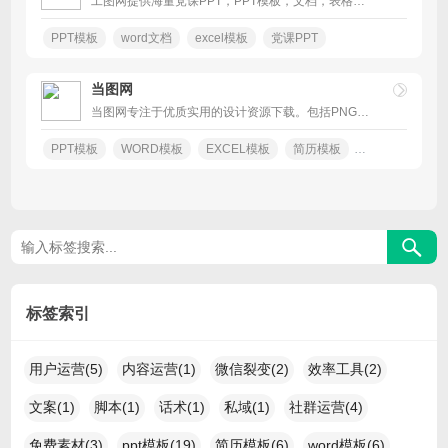
工图网提供海量党课PPT，PPT模板，文档，表格极速下载。工图网为全国企业员工，公司白领、学生及老师、政府公务人员提供办公创意模板、文档、报表等服务。
PPT模板
word文档
excel模板
党课PPT
当图网
当图网专注于优质实用的设计资源下载。包括PNG素材、图片、PPT模板、WORD模板,EXCEL模板等。
PPT模板
WORD模板
EXCEL模板
简历模板
手抄小报
无
标签索引
用户运营(5)
内容运营(1)
微信裂变(2)
效率工具(2)
文案(1)
脚本(1)
话术(1)
私域(1)
社群运营(4)
免费素材(3)
ppt模板(19)
简历模板(6)
word模板(6)