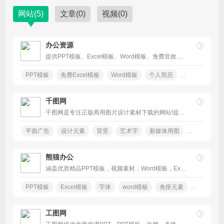
网站
(5)
文章
(0)
视频
(0)
办公资源
提供PPT模板、Excel模板、Word模板、免费音效资源及大量办公素材，包括个人简历Word模板，工作总结PPT，教育培训课件等大量办公模板
PPT模板
免费Excel模板
Word模板
个人简历
PPT图表
千图网
千图网是专注正版商用图片设计素材下载的网站!提供矢量图素材、背景图片素材
平面广告
设计元素
背景
艺术字
新媒体用图
简历模板
熊猫办公
涵盖优质精品PPT模板，视频素材，Word模板，Excel模板，字体，背景图片，免抠PNG素材，音效及配乐等，全站每日更新热点内容。
PPT模板
Excel模板
字体
word模板
免抠元素
文化墙
工图网